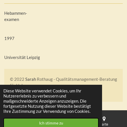
Hebammen-
examen
1997
Universität Leipzig
© 2022
Sarah
Rothaug - Qualitätsmanagement-Beratung
für Hebammen
Diese Website verwendet Cookies, um Ihr
Mit Unterstützung von
Webador
Nutzererlebnis zu verbessern und
maßgeschneiderte Anzeigen anzuzeigen. Die
fortgesetzte Nutzung dieser Website bestätigt
Ihre Zustimmung zur Verwendung von Cookies.
Ich stimme zu
E-Mail
Telefon
Karte